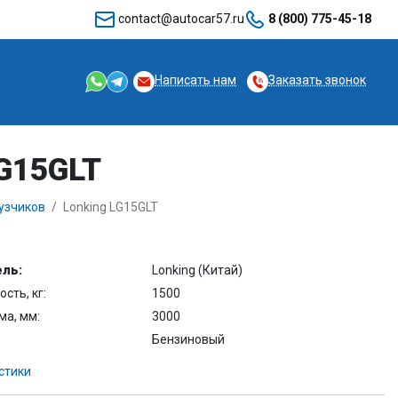
contact@autocar57.ru
8 (800) 775-45-18
Написать нам
Заказать звонок
LG15GLT
узчиков
Lonking LG15GLT
ль:
Lonking (Китай)
сть, кг:
1500
ма, мм:
3000
Бензиновый
стики