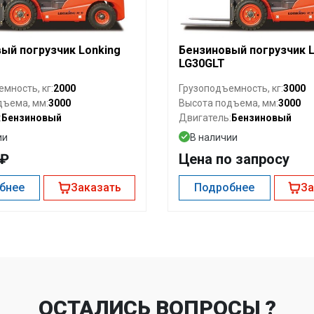
ый погрузчик Lonking
Бензиновый погрузчик L
LG30GLT
2000
3000
мность, кг:
Грузоподъемность, кг:
3000
3000
дъема, мм:
Высота подъема, мм:
Бензиновый
Бензиновый
:
Двигатель:
ии
В наличии
0₽
Цена по запросу
бнее
Заказать
Подробнее
За
ОСТАЛИСЬ ВОПРОСЫ ?