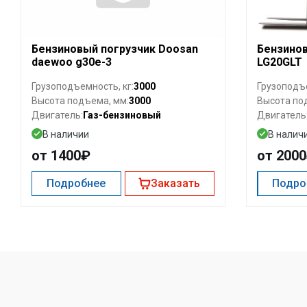
Бензиновый погрузчик Doosan
Бензинов
daewoo g30e-3
LG20GLT
3000
Грузоподъемность, кг:
Грузоподъе
3000
Высота подъема, мм:
Высота по
Газ-бензиновый
Двигатель:
Двигатель
В наличии
В налич
от 1400₽
от 200
Подробнее
Заказать
Подро