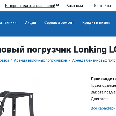
Интернет-магазин запчастей
Вакансии
Контакты
а техники
Акции
Сервис и ремонт
Кредит и лизинг
овый погрузчик Lonking 
хники
Аренда вилочных погрузчиков
Аренда бензиновых погр
Производите
Грузоподъемно
Высота подъе
Двигатель:
Все характери