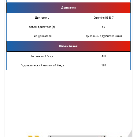
Двигатель
Двигатель
Cummins QSB6.7
Объем двигателя (л)
6,7
Тип двигателя
Дизельный, турбированный
Объем баков:
Топливный бак, л
480
Гидравлический масляный бак, л
190