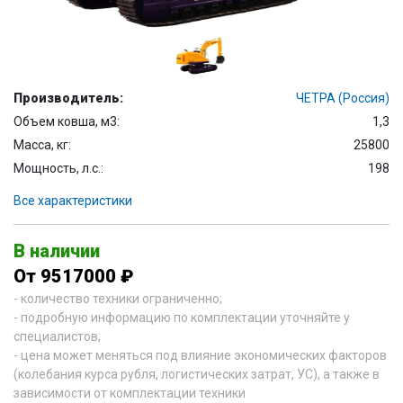
Производитель:
ЧЕТРА (Россия)
Объем ковша, м3:
1,3
Масса, кг:
25800
Мощность, л.с.:
198
Все характеристики
В наличии
От 9517000 ₽
- количество техники ограниченно;
- подробную информацию по комплектации уточняйте у
специалистов;
- цена может меняться под влияние экономических факторов
(колебания курса рубля, логистических затрат, УС), а также в
зависимости от комплектации техники