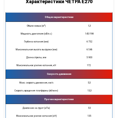
Характеристики ЧЕТРА E270
Общие характеристики
3
Объем ковша (м
)
1,3
Мощность двигателя (кВ/л.с.)
145/198
Глубина копания (мм)
6 752
Максимальная высота выгрузки (мм)
6 546
Длина стрелы, мм
5 900
Максимальное усилие копания, кН
172
Скорость движения
Макс. скорость движения, км/ч
5,5
Скорость вращения платформы (об/мин)
13,3
Прочие характеристики
Давление на грунт (кПа)
53
Максимальное усилие копания (кН)
135