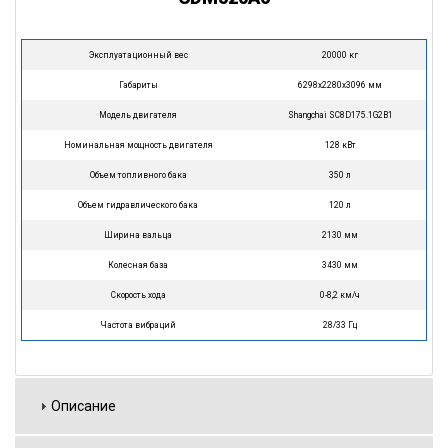
Эксплуатационный вес
20000 кг
Габариты
6298х2280х3096 мм
Модель двигателя
Shangchai SC8D175.1G2B1
Номинальная мощность двигателя
128 кВт
Объем топливного бака
350 л
Объем гидравлического бака
120 л
Ширина вальца
2130 мм
Колесная база
3430 мм
Скорость хода
0-8,2 км/ч
Частота вибраций
28/33 Гц
Описание