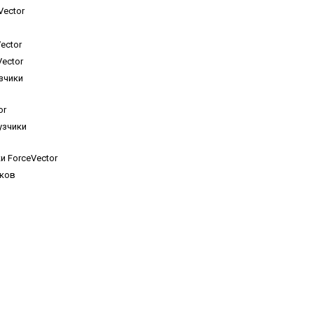
Vector
ector
ector
зчики
or
узчики
 ForceVector
иков