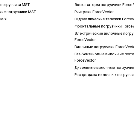
погрузчики MST
Экскаваторы погрузчики Force 
кие погрузчики MST
Ричтраки ForceVector
 MST
Гидравлические тележки ForceV
Фронтальные погрузчики ForceV
Электрические вилочные погру
ForceVector
Вилочные погрузчики ForceVect
Газ-Бензиновые вилочные погр
ForceVector
Дизельные вилочные погрузчики
Распродажа вилочных погрузч