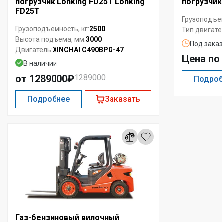
погрузчик Lonking FD25T Lonking
погрузчик
FD25T
Грузоподъем
2500
Грузоподъемность, кг:
Тип двигате
3000
Высота подъема, мм:
Под зака
XINCHAI C490BPG-47
Двигатель:
Цена по
В наличии
от 1289000₽
1289000
Подро
Подробнее
Заказать
Газ-бензиновый вилочный