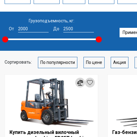
Грузоподъемность, кг:
От
До
Приме
Сортировать:
По популярности
По цене
Акция
Купить дизельный вилочный
Газ-бенз