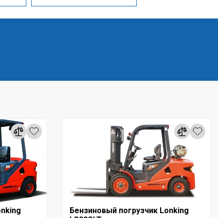
nking
Бензиновый погрузчик Lonking