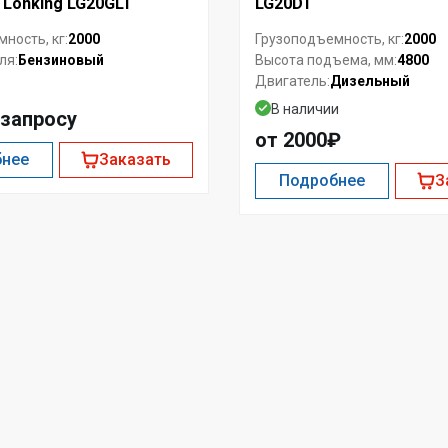
 Lonking LG20GLT
LG20DT
2000
2000
ность, кг:
Грузоподъемность, кг:
Бензиновый
4800
ля:
Высота подъема, мм:
Дизельный
Двигатель:
з
В наличии
 запросу
от 2000₽
бнее
Заказать
Подробнее
З