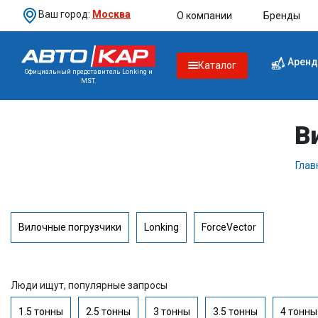
Ваш город:
Москва
О компании
Бренды
Аренд
Каталог
Официальный представитель Lonking и
MST.
В
Глав
Вилочные погрузчики
Lonking
ForceVector
Люди ищут, популярные запросы
1.5 тонны
2.5 тонны
3 тонны
3.5 тонны
4 тонны